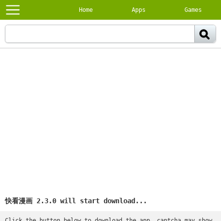
Home
Apps
Games
快看漫画 2.3.0 will start download...
Click the button below to download the app, captcha may show