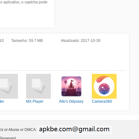
do aplicativo, o captcha pode
10
Tamanho:
59.7 MB
Atualizado:
2017-10-30
ter
MX Player
Alto's Odyssey
Camera360
 Us or Abuse or DMCA:
 Reserved.