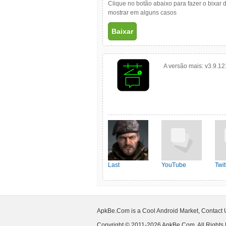
Clique no botão abaixo para fazer o bixar 
mostrar em alguns casos
Baixar
A versão mais:
v3.9.12
Last
YouTube
Twit
Shelter:Survival
ApkBe.Com is a Cool Android Market, Contact
Copyright © 2011-2026 ApkBe.Com, All Rights