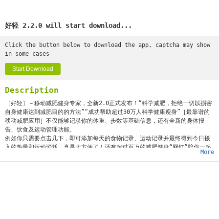
好轻 2.2.0 will start download...
Click the button below to download the app, captcha may show
in some cases
Start Download
Description
［好轻］－移动减肥健身专家，全新2.0正式发布！“科学减肥，拒绝一切以损害
自身健康达到减肥目的的方法”“成功帮助超过30万人科学健康瘦身”［最靠谱的
移动减肥应用］不仅能够记录你的体重、步数等基础信息，还有全新的身体报
告、饮食及运动管理功能。
例如你只需要点击几下，即可添加每天的食物记录、运动记录并最终得到今日摄
入的热量和运动消耗，真是太方便了！还有超过百万的减肥健身“网红”陪你一起
More
每日打卡，完全都不会感觉到孤单耶～［最牛逼的秘密］我们还有销量第一的－
好轻、好轻Color 、好轻mini 智能体脂秤！通过好轻App 连接智能硬件，更
全面的检测身体10项数据（体重、体脂、肌肉、水分、骨量等）然后通过云麦健
康数据云进行储存、分析及获得建议报告，真是太完美了，这下成功减肥绝对不
是梦了！哈哈哈~［主要功能介绍］［体重记录］手动记录体重，随时随地的贴心
体重小助手［十项数据］检测身体10项健康数据，全面了解自己［饮食运动］饮
食及运动管理，告诉你怎么吃才不会胖［神奇简报］身体数据报表，每一天，每
一月，通过最极简的方式呈现［每日打卡］记录减肥生活，甚至成为集万千宠爱